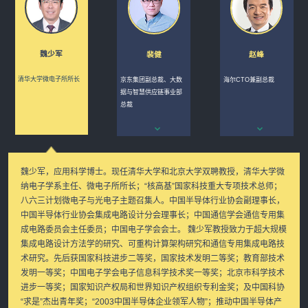
魏少军
裴健
赵峰
清华大学微电子所所长
京东集团副总裁、大数
海尔CTO兼副总裁
据与智慧供应链事业部
总裁
魏少军，应用科学博士。现任清华大学和北京大学双聘教授，清华大学微
纳电子学系主任、微电子所所长；“核高基”国家科技重大专项技术总师；
八六三计划微电子与光电子主题召集人。中国半导体行业协会副理事长，
中国半导体行业协会集成电路设计分会理事长；中国通信学会通信专用集
成电路委员会主任委员；中国电子学会会士。 魏少军教授致力于超大规模
集成电路设计方法学的研究、可重构计算架构研究和通信专用集成电路技
术研究。先后获国家科技进步二等奖，国家技术发明二等奖；教育部技术
发明一等奖；中国电子学会电子信息科学技术奖一等奖；北京市科学技术
进步一等奖；国家知识产权局和世界知识产权组织专利金奖；及中国科协
“求是”杰出青年奖；“2003中国半导体企业领军人物”；推动中国半导体产