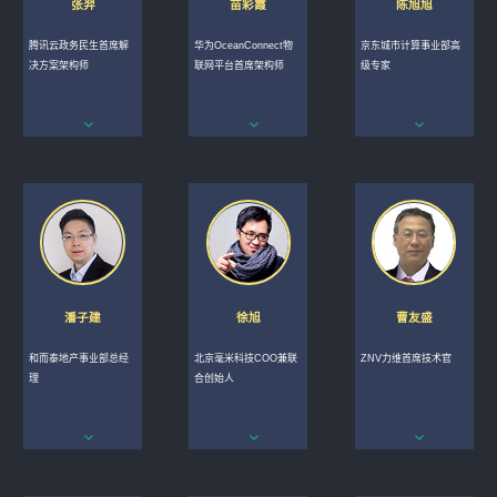
张羿
苗彩霞
陈旭旭
腾讯云政务民生首席解
华为OceanConnect物
京东城市计算事业部高
决方案架构师
联网平台首席架构师
级专家
潘子建
徐旭
曹友盛
和而泰地产事业部总经
北京毫米科技COO兼联
ZNV力维首席技术官
理
合创始人