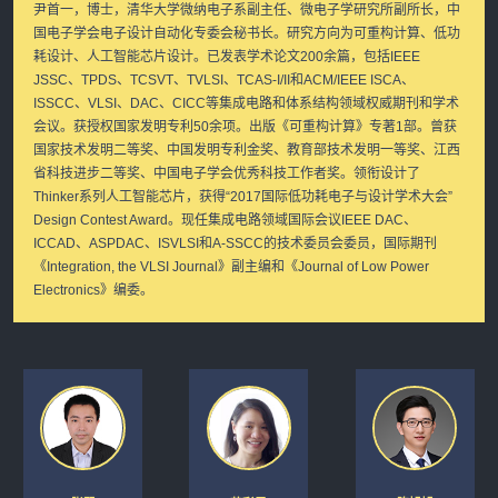
尹首一，博士，清华大学微纳电子系副主任、微电子学研究所副所长，中
国电子学会电子设计自动化专委会秘书长。研究方向为可重构计算、低功
耗设计、人工智能芯片设计。已发表学术论文200余篇，包括IEEE
JSSC、TPDS、TCSVT、TVLSI、TCAS-I/II和ACM/IEEE ISCA、
ISSCC、VLSI、DAC、CICC等集成电路和体系结构领域权威期刊和学术
会议。获授权国家发明专利50余项。出版《可重构计算》专著1部。曾获
国家技术发明二等奖、中国发明专利金奖、教育部技术发明一等奖、江西
省科技进步二等奖、中国电子学会优秀科技工作者奖。领衔设计了
Thinker系列人工智能芯片，获得“2017国际低功耗电子与设计学术大会”
Design Contest Award。现任集成电路领域国际会议IEEE DAC、
ICCAD、ASPDAC、ISVLSI和A-SSCC的技术委员会委员，国际期刊
《Integration, the VLSI Journal》副主编和《Journal of Low Power
Electronics》编委。