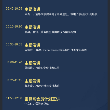
09:45-10:05
主题演讲
尹首一，清华大学微纳电子系副主任、微电子学研究所副所长
10:10-10:30
主题演讲
张羿，腾讯云政务民生首席解决方案架构师
10:35-10:55
主题演讲
苗彩霞 ，华为OceanConnect物联网平台首席架构师
11:00-11:20
主题演讲
聂科峰，百度AI安全技术总监
11:25-11:45
主题演讲
曹友盛，ZNV力维首席技术官
11:50-12:00
雷锋网会员计划宣讲
李宗仁，雷锋网总编